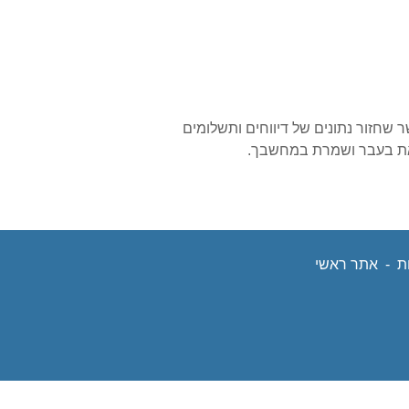
שחזור נתונים של דיווחים ותשלומים
 בעבר ושמרת במחשבך.
ת
תח
-
אתר ראשי
נפתח
ון
בחלון
ש
חדש