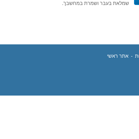
שמלאת בעבר ושמרת במחשבך.
ת
תח
-
אתר ראשי
נפתח
ון
בחלון
ש
חדש