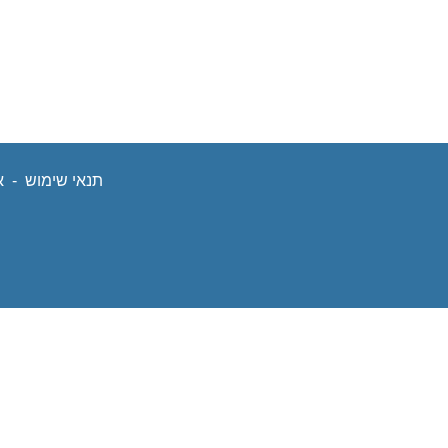
תנאי שימוש
נפתח
-
א
בחלון
חדש